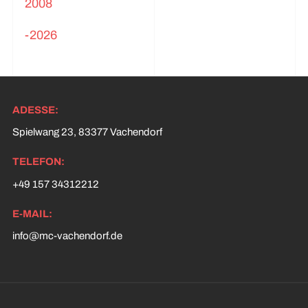
2008
-2026
ADESSE:
Spielwang 23, 83377 Vachendorf
TELEFON:
+49 157 34312212
E-MAIL:
info@mc-vachendorf.de